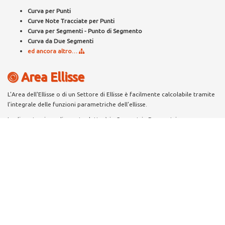
Curva per Punti
Curve Note Tracciate per Punti
Curva per Segmenti - Punto di Segmento
Curva da Due Segmenti
ed ancora altro…
Area Ellisse
L’Area dell'Ellisse o di un Settore di Ellisse è facilmente calcolabile tramite
l’integrale delle funzioni parametriche dell’ellisse.
La dimostrazione di quanto detto è in Geometria Parametrica -
Equazione Parametrica di Vag - Capitoli sul Piano - Cap.VII°
Area e
Perimetro dell’Ellisse
punto II° Integrale di VAG.
Max.Vaglieco - Wikipedia
Area di un Settore di Ellisse
Con la geometria parametrica è possibile calcolare i valori parametrici di
un punto di ellisse e mediante l'Integrazione per parti ottenere in radianti
l'area del settore di ellisse e il valore dell'area totale dell'ellisse.
Equazione in Coordinate Polari